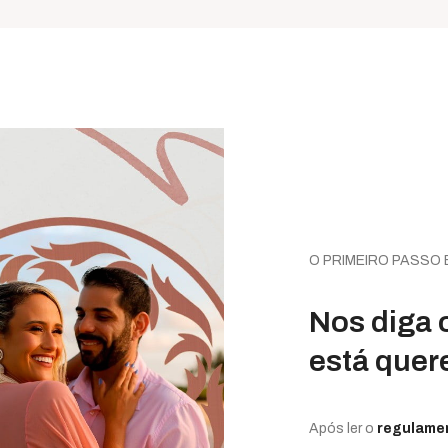
O PRIMEIRO PASSO
Nos diga 
está quer
Após ler o
regulame