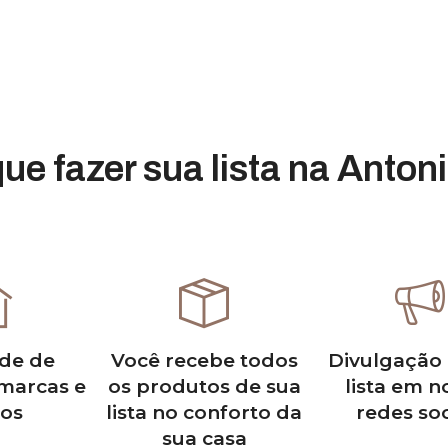
que fazer sua lista na Anton
de de
Você recebe todos
Divulgação 
marcas e
os produtos de sua
lista em n
os
lista no conforto da
redes soc
sua casa