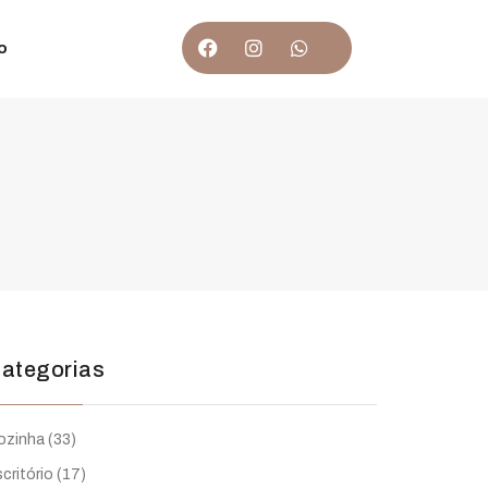
o
ategorias
ozinha
(33)
critório
(17)