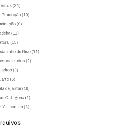
ventos
(24)
Promoção
(10)
uminação
(9)
adeira
(11)
tural
(15)
edacinho de Riso
(11)
ersonalizados
(2)
uadros
(3)
uarto
(5)
la de jantar
(19)
em Categoria
(1)
fá e cadeira
(4)
rquivos