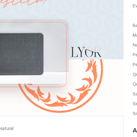
E
Il
M
Na
P
P
Q
Q
Sa
S
So
Natural
A