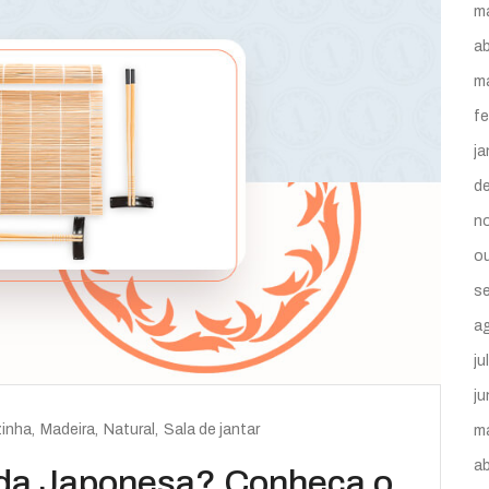
m
ab
m
fe
ja
d
n
o
s
a
ju
j
inha
Madeira
Natural
Sala de jantar
m
ab
da Japonesa? Conheça o