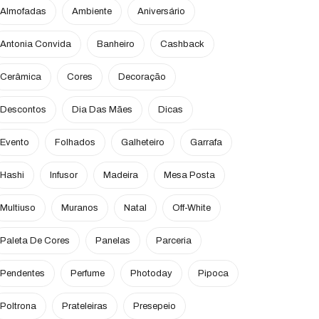
Almofadas
Ambiente
Aniversário
Antonia Convida
Banheiro
Cashback
Cerâmica
Cores
Decoração
Descontos
Dia Das Mães
Dicas
Evento
Folhados
Galheteiro
Garrafa
Hashi
Infusor
Madeira
Mesa Posta
Multiuso
Muranos
Natal
Off-White
Paleta De Cores
Panelas
Parceria
Pendentes
Perfume
Photoday
Pipoca
Poltrona
Prateleiras
Presepeio