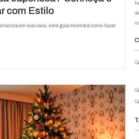
fe
ar com Estilo
d
n
terracota em sua casa, este guia mostrará como fazer
C
T