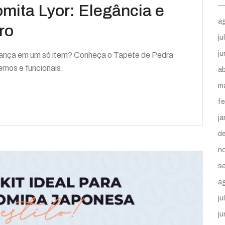
mita Lyor: Elegância e
a
ro
ju
j
gurança em um só item? Conheça o Tapete de Pedra
rnos e funcionais.
ab
m
fe
ja
d
n
s
a
ju
j