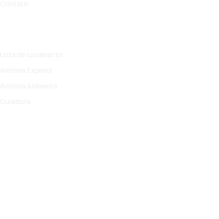
Contato
Serviços
Lista de casamento
Antonia Express
Antonia Ambienta
Curadoria
Dias abertos
Segunda-Sexta:
8:00-18:00
Sábado:
8:00-12:00
Domingo:
Fechado
Contato