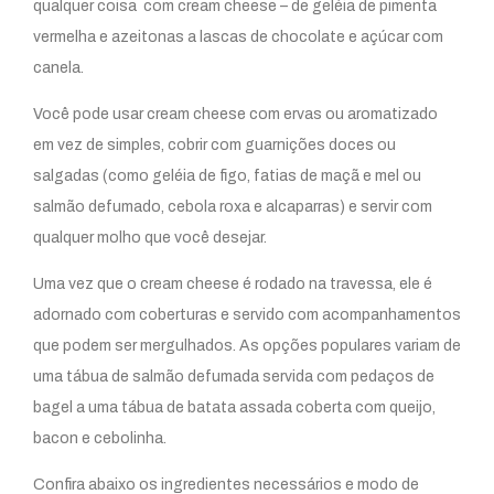
qualquer coisa com cream cheese – de geléia de pimenta
vermelha e azeitonas a lascas de chocolate e açúcar com
canela.
Você pode usar cream cheese com ervas ou aromatizado
em vez de simples, cobrir com guarnições doces ou
salgadas (como geléia de figo, fatias de maçã e mel ou
salmão defumado, cebola roxa e alcaparras) e servir com
qualquer molho que você desejar.
Uma vez que o cream cheese é rodado na travessa, ele é
adornado com coberturas e servido com acompanhamentos
que podem ser mergulhados. As opções populares variam de
uma tábua de salmão defumada servida com pedaços de
bagel a uma tábua de batata assada coberta com queijo,
bacon e cebolinha.
Confira abaixo os ingredientes necessários e modo de