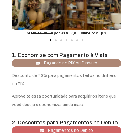
 pix)
De
R$ 125,00
por R$ 37,50 (dinheiro ou pix)
1. Economize com Pagamento à Vista
Pagando no PIX ou Dinheiro
Desconto de 70% para pagamentos feitos no dinheiro
ou PIX.
Aproveite essa oportunidade para adquirir os itens que
você deseja e economizar ainda mais.
2. Descontos para Pagamentos no Débito
Pagamentos no Débito